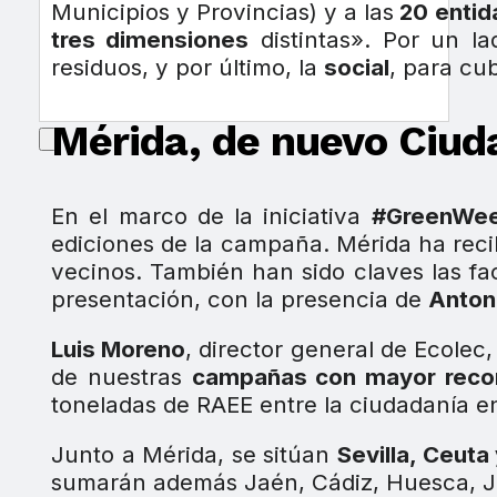
Municipios y Provincias) y a las
20 entid
tres dimensiones
distintas». Por un la
residuos, y por último, la
social
, para cub
Mérida, de nuevo Ciu
En el marco de la iniciativa
#GreenWe
ediciones de la campaña. Mérida ha reci
vecinos. También han sido claves las f
presentación, con la presencia de
Anton
Luis Moreno
, director general de Ecole
de nuestras
campañas con mayor recor
toneladas de RAEE entre la ciudadanía 
Junto a Mérida, se sitúan
Sevilla, Ceuta 
sumarán además Jaén, Cádiz, Huesca, Ja