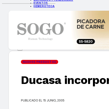
EVENTOS
HEMEROTECA
INICIO
EMPRESAS
GUÍA DE COMPRA
NUEVOS PRODUCTOS
CONSEJOS TECH
MERCADOS Y TENDENCIAS
EVENTOS
HEMEROTECA
NUEVOS PRODUCTOS
Ducasa incorpor
Encuentra tu noticia
PUBLICADO EL 15 JUNIO, 2005
Buscar