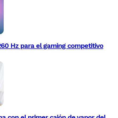
260 Hz para el gaming competitivo
na con el primer cajón de vapor del