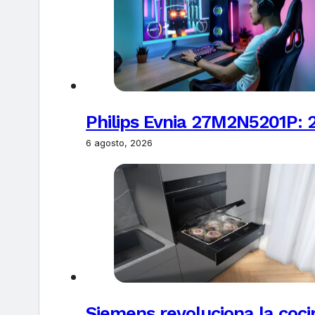
Philips Evnia 27M2N5201P: 
6 agosto, 2026
Siemens revoluciona la coci