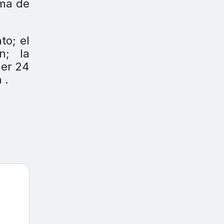
rma de
to; el
n; la
mer 24
 .