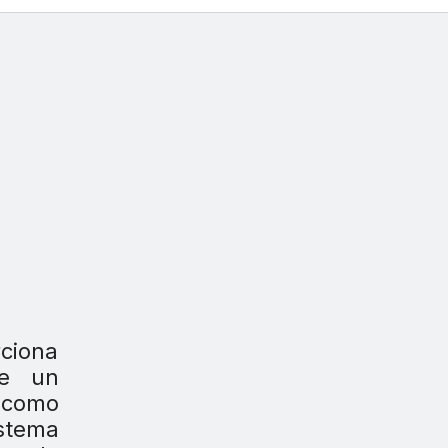
rciona
de un
 como
istema