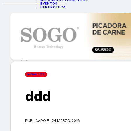
EVENTOS
HEMEROTECA
INICIO
EMPRESAS
GUÍA DE COMPRA
NUEVOS PRODUCTOS
CONSEJOS TECH
MERCADOS Y TENDENCIAS
EVENTOS
HEMEROTECA
EVENTOS
ddd
Encuentra tu noticia
PUBLICADO EL 24 MARZO, 2016
Buscar