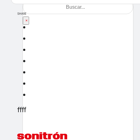
SHARE
×
ffff