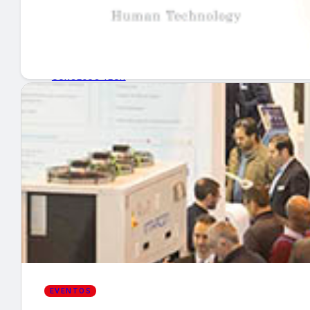
GUÍA DE COMPRA
NUEVOS PRODUCTOS
CONSEJOS TECH
MERCADOS Y TENDENCIAS
EVENTOS
HEMEROTECA
Encuentra tu noticia
EVENTOS
Buscar