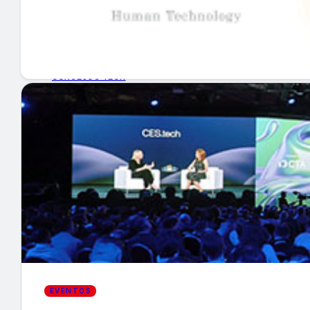
GUÍA DE COMPRA
NUEVOS PRODUCTOS
CONSEJOS TECH
MERCADOS Y TENDENCIAS
EVENTOS
HEMEROTECA
Encuentra tu noticia
EVENTOS
Buscar