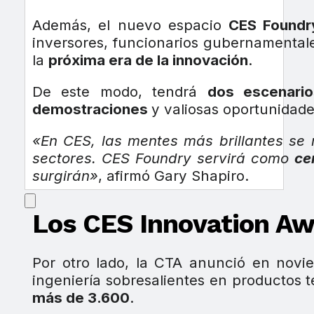
Además, el nuevo espacio
CES Foundr
inversores, funcionarios gubernamental
la
próxima era de la innovación
.
De este modo, tendrá
dos escenari
demostraciones
y valiosas oportunidade
«En CES, las mentes más brillantes se r
sectores. CES Foundry servirá como
ce
surgirán»
, afirmó Gary Shapiro.
Los CES Innovation A
Por otro lado, la CTA anunció en novi
ingeniería sobresalientes en productos 
más de 3.600
.