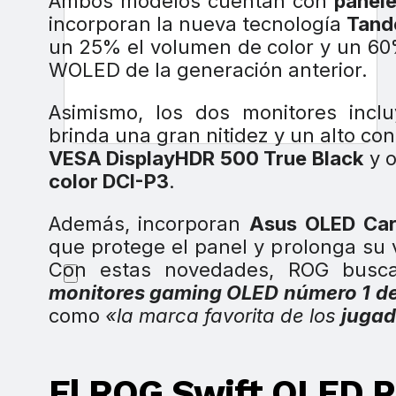
Ambos modelos cuentan con
panele
incorporan la nueva tecnología
Tand
un 25% el volumen de color y un 60%
WOLED de la generación anterior.
Asimismo, los dos monitores inc
brinda una gran nitidez y un alto co
VESA DisplayHDR 500 True Black
y o
color DCI-P3
.
Además, incorporan
Asus OLED Car
que protege el panel y prolonga su 
Con estas novedades, ROG busc
monitores gaming OLED número 1 d
como
«la marca favorita de los
jugad
El ROG Swift OLED 