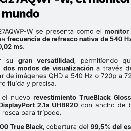
l mundo
PG27AQWP-W se presenta como el
monitor
una
frecuencia de refresco nativa de 540 H
 0,02 ms
.
or su
gran versatilidad
, permitiendo qu
e
dos modos de visualización
a través d
tar de imágenes QHD a 540 Hz o 720p a 7
e fluida y precisa.
 el nuevo
revestimiento TrueBlack Glos
DisplayPort 2.1a UHBR20
con ancho de 
 rosca para trípode.
00 True Black
, cobertura del
99,5% del e