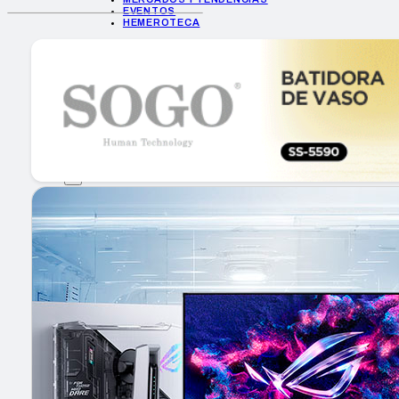
EVENTOS
HEMEROTECA
INICIO
EMPRESAS
GUÍA DE COMPRA
NUEVOS PRODUCTOS
CONSEJOS TECH
MERCADOS Y TENDENCIAS
EVENTOS
HEMEROTECA
Encuentra tu noticia
Buscar