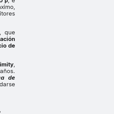
0 p
, e
áximo,
itores
, que
cación
cio de
imity
,
 años.
ca de
idarse