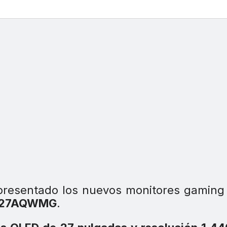
resentado los nuevos monitores gamin
XG27AQWMG
.