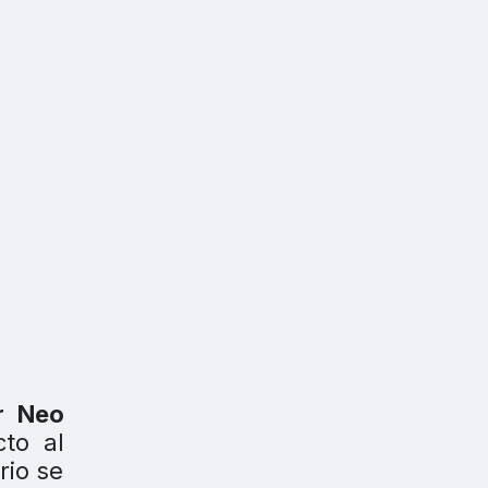
r Neo
cto al
rio se