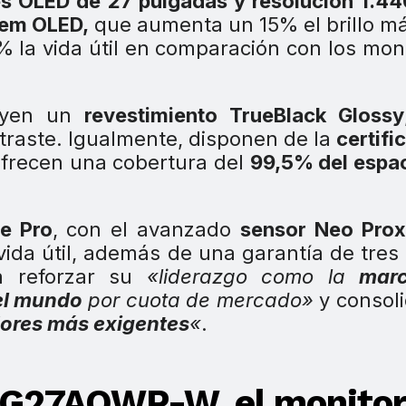
s OLED de 27 pulgadas y resolución 1.44
em OLED,
que aumenta un 15% el brillo m
 la vida útil en comparación con los mon
luyen un
revestimiento TrueBlack Glossy
ntraste. Igualmente, disponen de la
certifi
frecen una cobertura del
99,5% del espa
e Pro
, con el avanzado
sensor Neo Prox
vida útil, además de una garantía de tres
a reforzar su
«liderazgo como la
mar
el mundo
por cuota de mercado»
y consol
ores más exigentes
«
.
PG27AQWP-W, el monitor