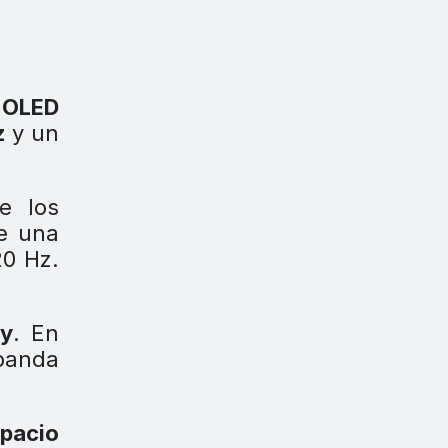
 OLED
z
y un
e los
e una
20 Hz.
sy
. En
banda
spacio