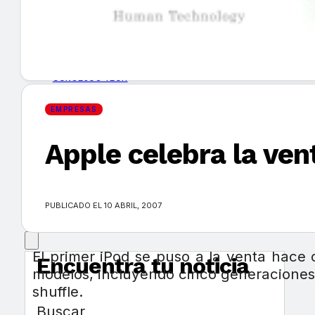
GUÍA DE COMPRA
NUEVOS PRODUCTOS
CONSEJOS TECH
EMPRESAS
MERCADOS Y TENDENCIAS
Apple celebra la ven
EVENTOS
HEMEROTECA
PUBLICADO EL 10 ABRIL, 2007
El primer iPod se puso a la venta hac
Encuentra tu noticia
modelos, incluyendo cinco generaciones 
shuffle.
Buscar