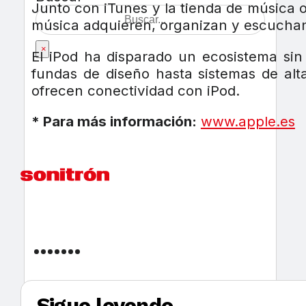
Junto con iTunes y la tienda de música o
música adquieren, organizan y escucha
×
El iPod ha disparado un ecosistema si
fundas de diseño hasta sistemas de al
ofrecen conectividad con iPod.
* Para más información:
www.apple.es
Sigue leyendo