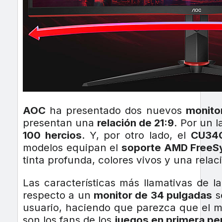
AOC
ha presentado dos nuevos
monito
presentan una
relación de 21:9
. Por un l
100 hercios
. Y, por otro lado, el
CU34
modelos equipan el
soporte AMD FreeS
tinta profunda, colores vivos y una relac
Las características más llamativas de l
respecto a un
monitor de 34 pulgadas
s
usuario, haciendo que parezca que el mu
son los fans de los
juegos en primera pe