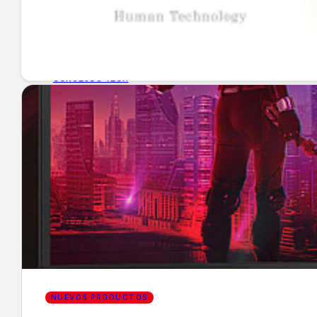
GUÍA DE COMPRA
NUEVOS PRODUCTOS
CONSEJOS TECH
MERCADOS Y TENDENCIAS
EVENTOS
HEMEROTECA
Encuentra tu noticia
NUEVOS PRODUCTOS
Buscar