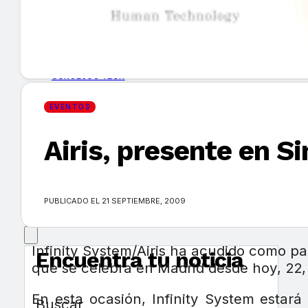
GUÍA DE COMPRA
NUEVOS PRODUCTOS
CONSEJOS TECH
EVENTOS
MERCADOS Y TENDENCIAS
Airis, presente en 
EVENTOS
HEMEROTECA
PUBLICADO EL 21 SEPTIEMBRE, 2009
Infinity System/Airis ha acudido como pa
Encuentra tu noticia
que se celebra en Madrid desde hoy, 22,
En esta ocasión, Infinity System estar
Buscar