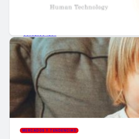
GUÍA DE COMPRA
NUEVOS PRODUCTOS
CONSEJOS TECH
MERCADOS Y TENDENCIAS
EVENTOS
HEMEROTECA
Encuentra tu noticia
MERCADOS Y TENDENCIAS
Buscar