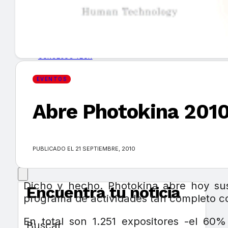
GUÍA DE COMPRA
NUEVOS PRODUCTOS
CONSEJOS TECH
EVENTOS
MERCADOS Y TENDENCIAS
Abre Photokina 2010,
EVENTOS
HEMEROTECA
PUBLICADO EL 21 SEPTIEMBRE, 2010
Dicho y hecho. Photokina abre hoy sus 
Encuentra tu noticia
programa de actividades tan completo c
En total son 1.251 expositores -el 60
Buscar