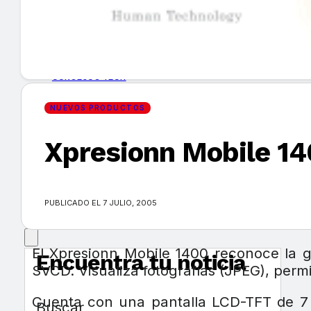
GUÍA DE COMPRA
NUEVOS PRODUCTOS
CONSEJOS TECH
NUEVOS PRODUCTOS
MERCADOS Y TENDENCIAS
Xpresionn Mobile 14
EVENTOS
HEMEROTECA
PUBLICADO EL 7 JULIO, 2005
El Xpresionn Mobile 1400 reconoce la 
Encuentra tu noticia
SVCD. Visualiza fotografías (JPEG), pe
Cuenta con una pantalla LCD-TFT de 7 pu
Buscar