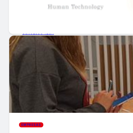
GUÍA DE COMPRA
NUEVOS PRODUCTOS
CONSEJOS TECH
MERCADOS Y TENDENCIAS
EVENTOS
HEMEROTECA
Encuentra tu noticia
EMPRESAS
Buscar