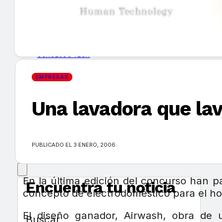
GUÍA DE COMPRA
NUEVOS PRODUCTOS
CONSEJOS TECH
EMPRESAS
MERCADOS Y TENDENCIAS
Una lavadora que lav
EVENTOS
HEMEROTECA
PUBLICADO EL 3 ENERO, 2006
En la última edición del concurso han p
Encuentra tu noticia
concepto de electrodoméstico para el h
El diseño ganador, Airwash, obra de u
Buscar