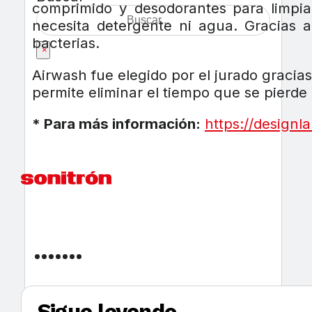
comprimido y desodorantes para limpiar
necesita detergente ni agua. Gracias a
bacterias.
×
Airwash fue elegido por el jurado gracia
permite eliminar el tiempo que se pierde 
* Para más información:
https://designl
Sigue leyendo