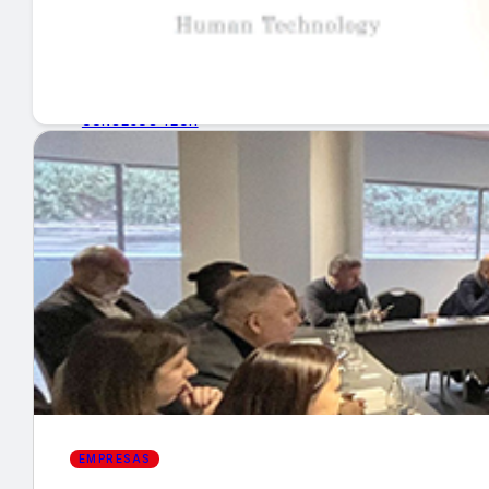
GUÍA DE COMPRA
NUEVOS PRODUCTOS
CONSEJOS TECH
MERCADOS Y TENDENCIAS
EVENTOS
HEMEROTECA
Encuentra tu noticia
EMPRESAS
Buscar