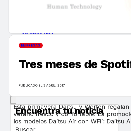
GUÍA DE COMPRA
NUEVOS PRODUCTOS
CONSEJOS TECH
EMPRESAS
MERCADOS Y TENDENCIAS
Tres meses de Spoti
EVENTOS
HEMEROTECA
PUBLICADO EL 3 ABRIL, 2017
Esta primavera Daitsu y Worten regalan 
Encuentra tu noticia
verano fresco y confortable. La promoció
los modelos Daitsu Air con WFii: Daitsu 
Buscar