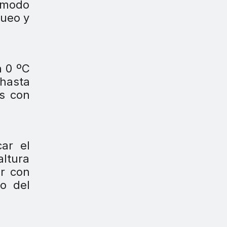
, modo
queo y
h 0 ºC
 hasta
es con
ar el
altura
or con
to del