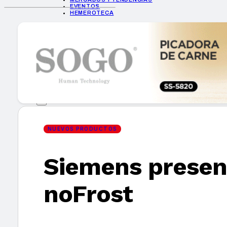
EVENTOS
HEMEROTECA
INICIO
EMPRESAS
GUÍA DE COMPRA
NUEVOS PRODUCTOS
CONSEJOS TECH
MERCADOS Y TENDENCIAS
EVENTOS
HEMEROTECA
NUEVOS PRODUCTOS
Siemens present
Encuentra tu noticia
noFrost
Buscar