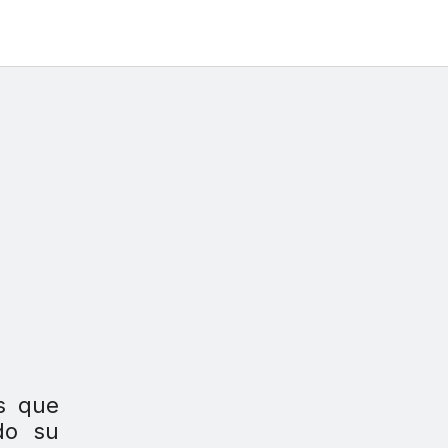
es que
ido su