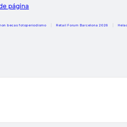
 de página
as fotoperiodismo
Retail Forum Barcelona 2026
Heladeras 