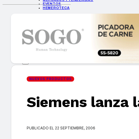
EVENTOS
HEMEROTECA
INICIO
EMPRESAS
GUÍA DE COMPRA
NUEVOS PRODUCTOS
CONSEJOS TECH
MERCADOS Y TENDENCIAS
EVENTOS
HEMEROTECA
NUEVOS PRODUCTOS
Siemens lanza 
Encuentra tu noticia
PUBLICADO EL 22 SEPTIEMBRE, 2006
Buscar