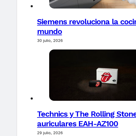
Siemens revoluciona la coci
mundo
30 julio, 2026
Technics y The Rolling Ston
auriculares EAH-AZ100
29 julio, 2026