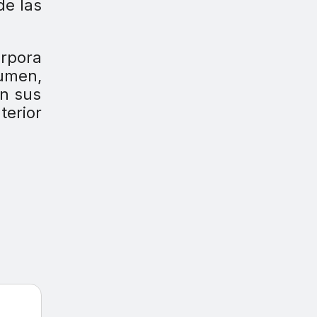
de las
orpora
lumen,
on sus
terior