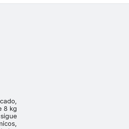
cado,
 8 kg
sigue
micos,