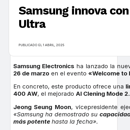
Samsung innova con 
Ultra
×
PUBLICADO EL 1 ABRIL, 2025
Samsung Electronics
ha lanzado la nu
26 de marzo
en el evento
«Welcome to 
En concreto, este producto ofrece una
l
400 AW
, el mejorado
AI Clening Mode 2
Jeong Seung Moon
, vicepresidente ej
«Samsung ha demostrado su
capacidad
más potente
hasta la fecha».