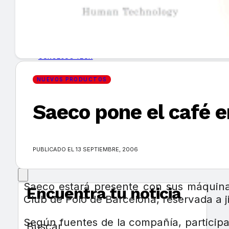
GUÍA DE COMPRA
NUEVOS PRODUCTOS
CONSEJOS TECH
NUEVOS PRODUCTOS
MERCADOS Y TENDENCIAS
Saeco pone el café e
EVENTOS
HEMEROTECA
PUBLICADO EL 13 SEPTIEMBRE, 2006
Saeco estará presente con sus máquina
Encuentra tu noticia
Club de Polo de Barcelona, reservada a ji
Según fuentes de la compañía, participa
Buscar