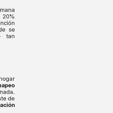
semana
el 20%
ención
de se
o tan
 hogar
mapeo
 nada.
nte de
cación