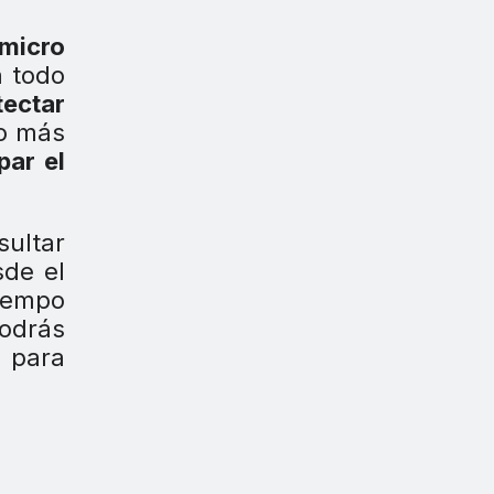
micro
n todo
tectar
ho más
par el
sultar
sde el
iempo
podrás
 para