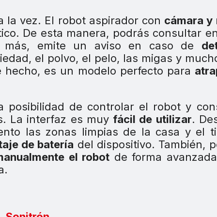
a la vez. El robot aspirador con
cámara y 
tico. De esta manera, podrás consultar e
s más, emite un aviso en caso de
de
ciedad, el polvo, el pelo, las migas y muc
De hecho, es un modelo perfecto para
atra
a posibilidad de controlar el robot y con
s. La interfaz es muy
fácil de utilizar
. De
to las zonas limpias de la casa y el t
aje de batería
del dispositivo. También, 
manualmente el robot
de forma avanzada
a.
Sonitrón