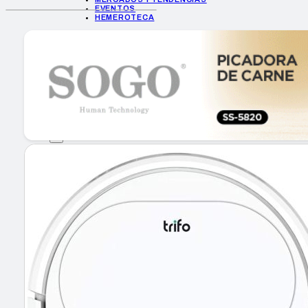
EVENTOS
HEMEROTECA
INICIO
EMPRESAS
GUÍA DE COMPRA
NUEVOS PRODUCTOS
CONSEJOS TECH
MERCADOS Y TENDENCIAS
EVENTOS
HEMEROTECA
Encuentra tu noticia
Buscar