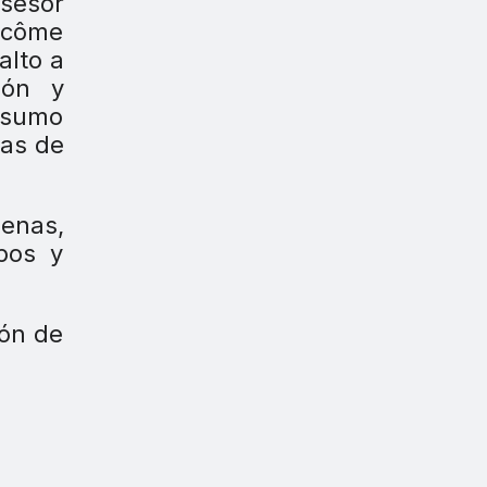
asesor
ancôme
alto a
ión y
onsumo
tas de
denas,
pos y
ión de