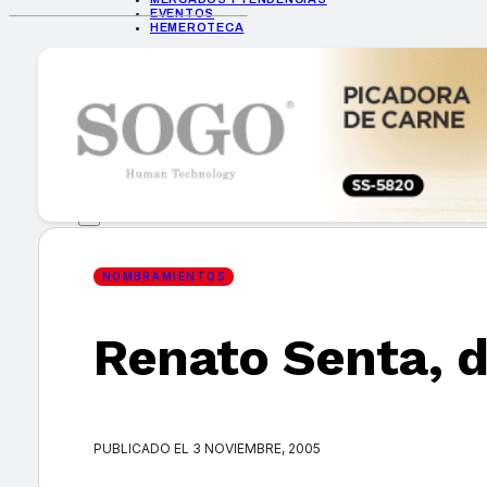
EVENTOS
HEMEROTECA
INICIO
EMPRESAS
GUÍA DE COMPRA
NUEVOS PRODUCTOS
CONSEJOS TECH
MERCADOS Y TENDENCIAS
EVENTOS
HEMEROTECA
NOMBRAMIENTOS
Renato Senta, d
Encuentra tu noticia
PUBLICADO EL 3 NOVIEMBRE, 2005
Buscar