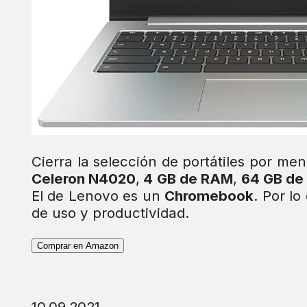
Cierra la selección de portátiles por me
Celeron N4020
,
4 GB de RAM
,
64 GB de
El de Lenovo es un
Chromebook
. Por lo
de uso y productividad.
Comprar en Amazon
10.09.2021