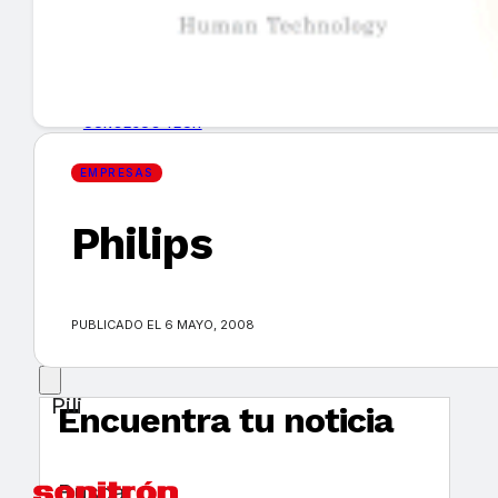
GUÍA DE COMPRA
NUEVOS PRODUCTOS
CONSEJOS TECH
EMPRESAS
MERCADOS Y TENDENCIAS
Philips
EVENTOS
HEMEROTECA
PUBLICADO EL 6 MAYO, 2008
Pili
Encuentra tu noticia
Buscar