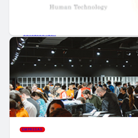
GUÍA DE COMPRA
NUEVOS PRODUCTOS
CONSEJOS TECH
MERCADOS Y TENDENCIAS
EVENTOS
HEMEROTECA
Encuentra tu noticia
EMPRESAS
Buscar