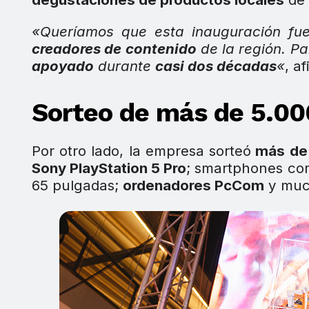
«Queríamos que esta inauguración fu
creadores de contenido
de la región. P
apoyado
durante
casi dos décadas
«
, a
Sorteo de más de 5.00
Por otro lado, la empresa sorteó
más de
Sony PlayStation 5 Pro
; smartphones co
65 pulgadas;
ordenadores PcCom
y muc