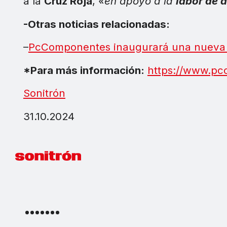
a la
Cruz Roja
,
«en apoyo a la
labor de 
-Otras noticias relacionadas:
–
PcComponentes inaugurará una nueva t
*Para más información:
https://www.p
Sonitrón
31.10.2024