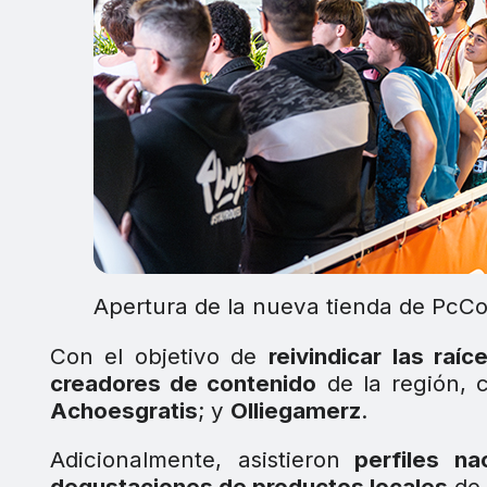
Apertura de la nueva tienda de PcC
Con el objetivo de
reivindicar las raí
creadores de contenido
de la región,
Achoesgratis
; y
Olliegamerz
.
Adicionalmente, asistieron
perfiles nac
degustaciones de productos locales
de