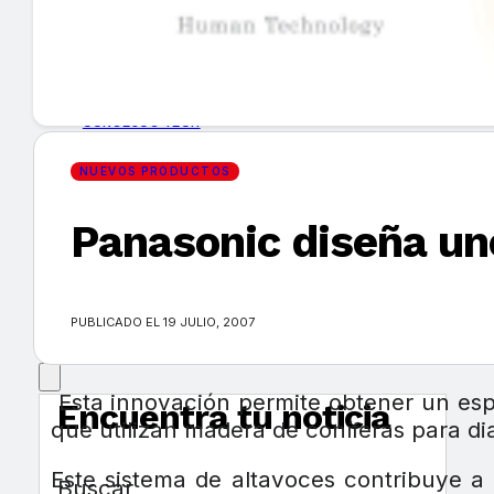
GUÍA DE COMPRA
NUEVOS PRODUCTOS
CONSEJOS TECH
NUEVOS PRODUCTOS
MERCADOS Y TENDENCIAS
Panasonic diseña un
EVENTOS
HEMEROTECA
PUBLICADO EL 19 JULIO, 2007
Esta innovación permite obtener un espe
Encuentra tu noticia
que utilizan madera de coníferas para di
Este sistema de altavoces contribuye 
Buscar