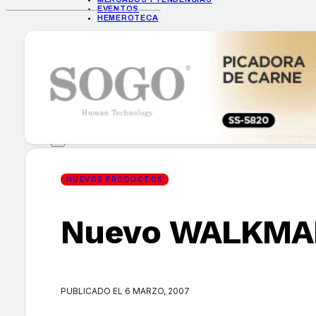
EVENTOS
HEMEROTECA
INICIO
EMPRESAS
GUÍA DE COMPRA
NUEVOS PRODUCTOS
CONSEJOS TECH
MERCADOS Y TENDENCIAS
EVENTOS
HEMEROTECA
NUEVOS PRODUCTOS
Nuevo WALKMAN
Encuentra tu noticia
PUBLICADO EL 6 MARZO, 2007
Buscar