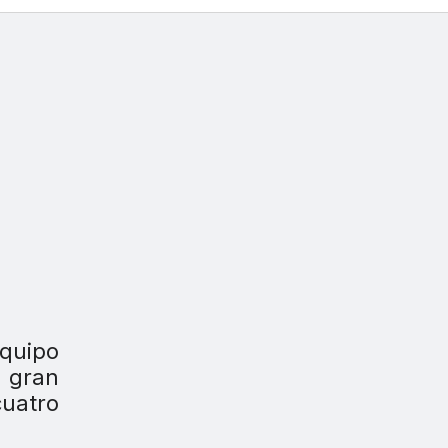
quipo
u gran
cuatro