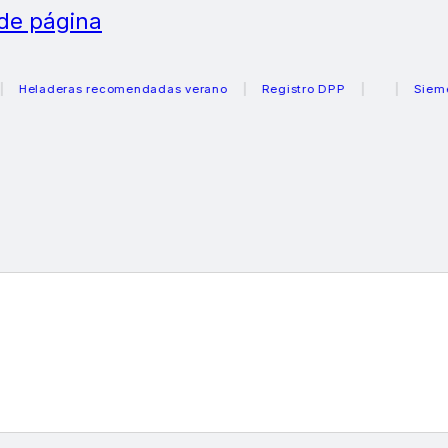
 de página
laderas recomendadas verano
Registro DPP
Siemens ca