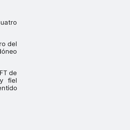
cuatro
ro del
idóneo
TFT de
 fiel
entido