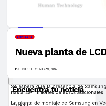
GUÍA DE COMPRA
NUEVOS PRODUCTOS
CONSEJOS TECH
EMPRESAS
MERCADOS Y TENDENCIAS
Nueva planta de LC
EVENTOS
HEMEROTECA
PUBLICADO EL 20 MARZO, 2007
Se espera que la presencia de Samsung 
Encuentra tu noticia
hasta 294 millones de euros adicionales.
La planta de montaje de Samsung en Vode
Buscar