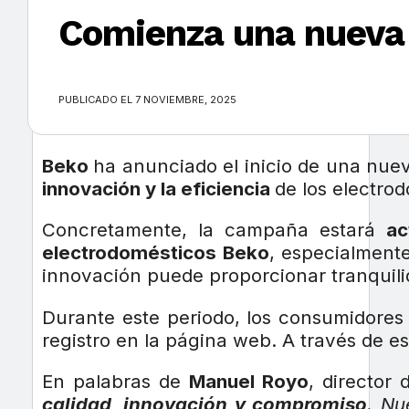
Comienza una nueva 
×
PUBLICADO EL 7 NOVIEMBRE, 2025
Beko
ha anunciado el inicio de una nu
innovación y la eficiencia
de los electro
Concretamente, la campaña estará
ac
electrodomésticos Beko
, especialment
innovación puede proporcionar tranquilid
Durante este periodo, los consumidore
registro en la página web. A través de e
En palabras de
Manuel Royo
, director
calidad, innovación y compromiso
. Nu