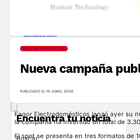
GUÍA DE COMPRA
NUEVOS PRODUCTOS
CONSEJOS TECH
NUEVOS PRODUCTOS
MERCADOS Y TENDENCIAS
Nueva campaña publi
EVENTOS
HEMEROTECA
PUBLICADO EL 19 JUNIO, 2006
Fagor Electrodomésticos lanzó ayer su n
Encuentra tu noticia
la compañía ha invertido un total de 3.3
El spot se presenta en tres formatos de
Buscar