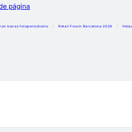
 de página
as fotoperiodismo
Retail Forum Barcelona 2026
Heladeras 