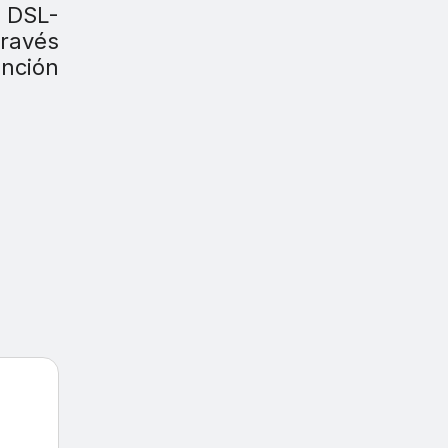
r DSL-
través
unción