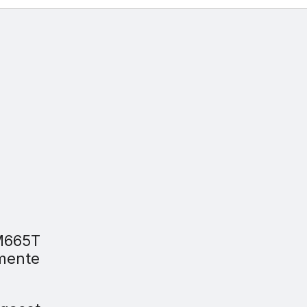
 M665T
mente