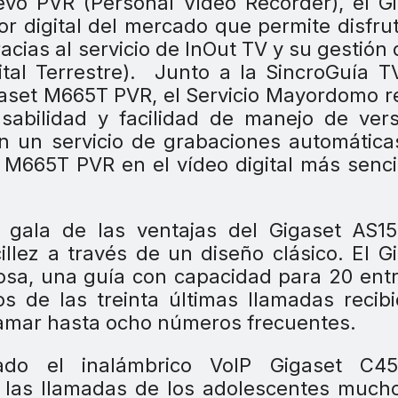
vo PVR (Personal Video Recorder), el G
r digital del mercado que permite disfru
racias al servicio de InOut TV y su gestión 
ital Terrestre). Junto a la SincroGuía T
igaset M665T PVR, el Servicio Mayordomo 
sabilidad y facilidad de manejo de ver
én un servicio de grabaciones automática
t M665T PVR en el vídeo digital más senci
 gala de las ventajas del Gigaset AS15
illez a través de un diseño clásico. El G
osa, una guía con capacidad para 20 ent
 de las treinta últimas llamadas recib
amar hasta ocho números frecuentes.
do el inalámbrico VoIP Gigaset C45
 las llamadas de los adolescentes much