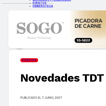
EVENTOS
HEMEROTECA
INICIO
EMPRESAS
GUÍA DE COMPRA
NUEVOS PRODUCTOS
CONSEJOS TECH
MERCADOS Y TENDENCIAS
EVENTOS
HEMEROTECA
EVENTOS
Novedades TDT 
Encuentra tu noticia
PUBLICADO EL 7 JUNIO, 2007
Buscar