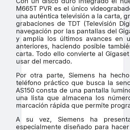
Con un disco duro integrado el nue
M665T PVR es el único videograbado
una auténtica televisión a la carta, g
grabaciones de TDT (Televisión Dig
navegación por las pantallas del G
y amplía los últimos avances en u
anteriores, haciendo posible tambi
carta. Todo ello convierte al Gigase
usar del mercado.
Por otra parte, Siemens ha hecho
teléfono práctico que busca la senc
AS150 consta de una pantalla lumin
una lista que almacena los números
marcación rápida que permite progr
A su vez, Siemens ha presenta
especialmente diseñado para hacer