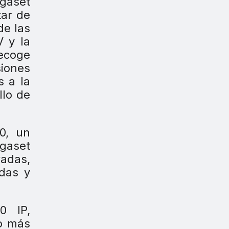
igaset
tar de
de las
V y la
recoge
siones
s a la
llo de
0, un
igaset
radas,
idas y
0 IP,
o más