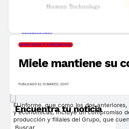
GUÍA DE COMPRA
NUEVOS PRODUCTOS
CONSEJOS TECH
MERCADOS Y TENDENCIAS
MERCADOS Y TENDENCIAS
Miele mantiene su 
EVENTOS
HEMEROTECA
PUBLICADO EL 13 MARZO, 2007
El informe, que como los dos anteriores
Encuentra tu noticia
y económicas, incluye un compromiso de 
producción y filiales del Grupo, que cue
Buscar