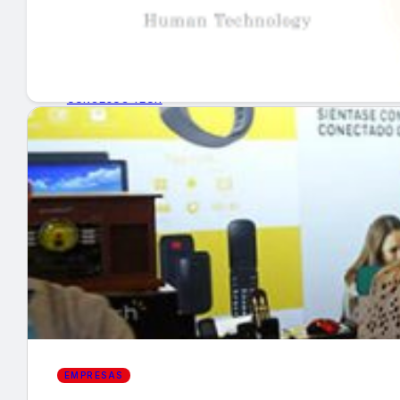
GUÍA DE COMPRA
NUEVOS PRODUCTOS
CONSEJOS TECH
MERCADOS Y TENDENCIAS
EVENTOS
HEMEROTECA
Encuentra tu noticia
EMPRESAS
Buscar