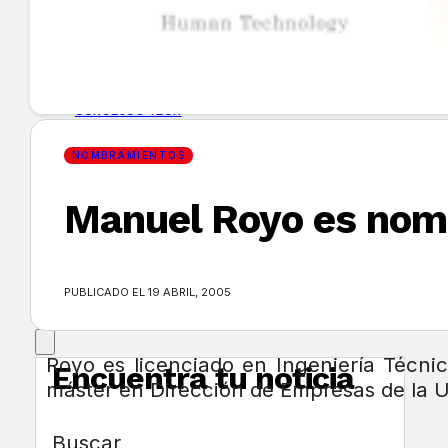
GUÍA DE COMPRA
NUEVOS PRODUCTOS
CONSEJOS TECH
NOMBRAMIENTOS
MERCADOS Y TENDENCIAS
Manuel Royo es nomb
EVENTOS
HEMEROTECA
PUBLICADO EL 19 ABRIL, 2005
Royo es licenciado en Ingeniería Técni
Encuentra tu noticia
máster en Dirección de Empresas de la 
Buscar