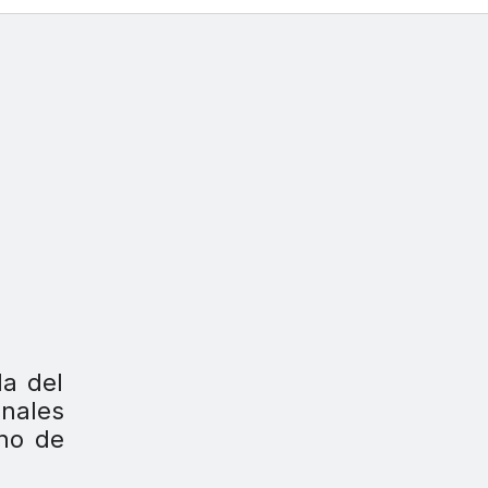
da del
onales
ano de