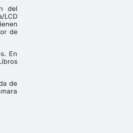
n del
ma/LCD
tienen
tor de
os. En
Libros
ida de
ámara