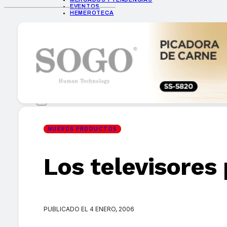
EVENTOS
HEMEROTECA
INICIO
EMPRESAS
GUÍA DE COMPRA
NUEVOS PRODUCTOS
CONSEJOS TECH
MERCADOS Y TENDENCIAS
EVENTOS
HEMEROTECA
NUEVOS PRODUCTOS
Los televisores
Encuentra tu noticia
PUBLICADO EL 4 ENERO, 2006
Buscar