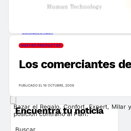
GUÍA DE COMPRA
NUEVOS PRODUCTOS
CONSEJOS TECH
NUEVOS PRODUCTOS
MERCADOS Y TENDENCIAS
Los comerciantes de
EVENTOS
HEMEROTECA
PUBLICADO EL 16 OCTUBRE, 2006
Bazar el Regalo, Confort, Expert, Milar
Encuentra tu noticia
posición contrario al Plan.
Buscar