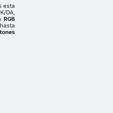
s esta
 K/DA,
ón
RGB
hasta
otones