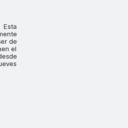
 Esta
mente
ser de
nen el
desde
nueves