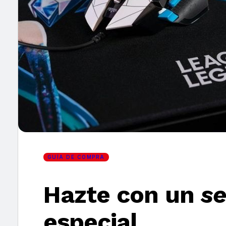
×
GUÍA DE COMPRA
Hazte con un
se
especial