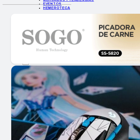
EVENTOS
HEMEROTECA
INICIO
EMPRESAS
GUÍA DE COMPRA
NUEVOS PRODUCTOS
CONSEJOS TECH
MERCADOS Y TENDENCIAS
EVENTOS
HEMEROTECA
Encuentra tu noticia
Buscar