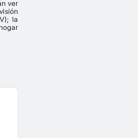
án ver
visión
V); la
 hogar