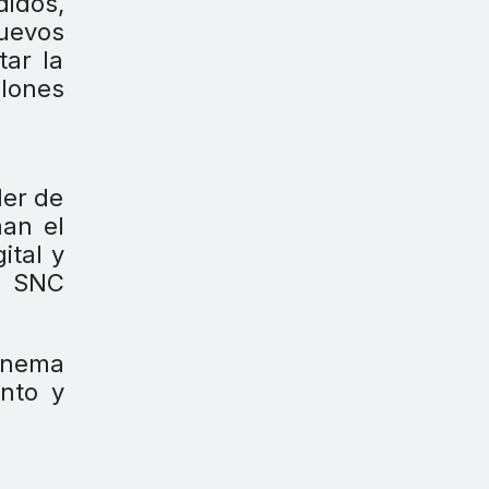
didos,
uevos
tar la
llones
der de
man el
ital y
, SNC
inema
nto y