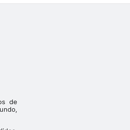
os de
mundo,