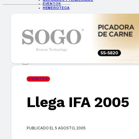
EVENTOS
HEMEROTECA
INICIO
EMPRESAS
GUÍA DE COMPRA
NUEVOS PRODUCTOS
CONSEJOS TECH
MERCADOS Y TENDENCIAS
EVENTOS
HEMEROTECA
EVENTOS
Llega IFA 2005
Encuentra tu noticia
PUBLICADO EL 5 AGOSTO, 2005
Buscar