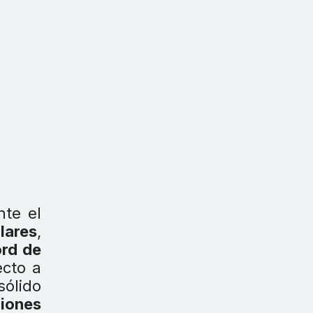
nte el
lares
,
ord de
ecto a
sólido
ciones