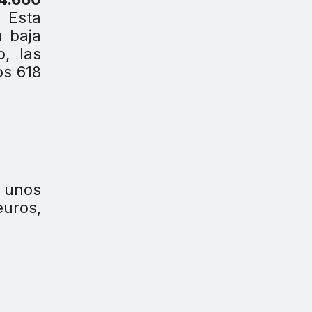
 Esta
a baja
, las
os 618
ó unos
euros,