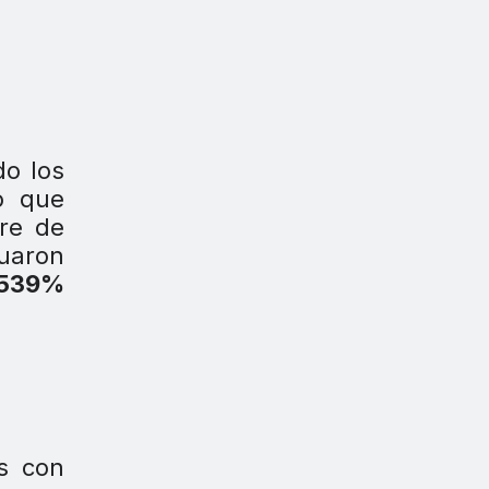
do los
o que
tre de
tuaron
 539%
os con