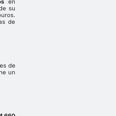
os
en
de su
euros.
as de
les de
one un
 4.660