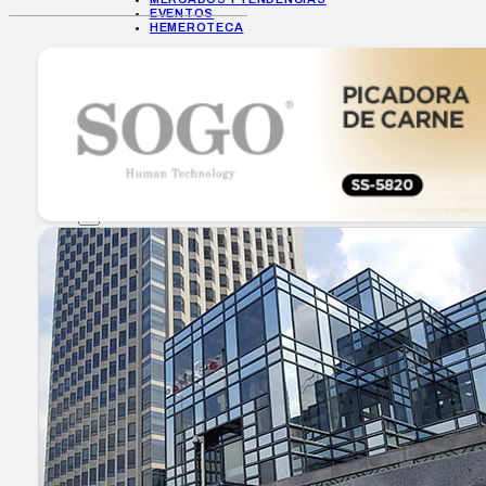
EVENTOS
HEMEROTECA
INICIO
EMPRESAS
GUÍA DE COMPRA
NUEVOS PRODUCTOS
CONSEJOS TECH
MERCADOS Y TENDENCIAS
EVENTOS
HEMEROTECA
Encuentra tu noticia
Buscar