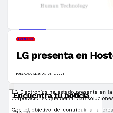
GUÍA DE COMPRA
NUEVOS PRODUCTOS
CONSEJOS TECH
EVENTOS
MERCADOS Y TENDENCIAS
LG presenta en Hoste
EVENTOS
HEMEROTECA
PUBLICADO EL 25 OCTUBRE, 2006
LG Electronics ha estado presente en la
Encuentra tu noticia
corporaciones que demandan soluciones e
Con el objetivo de contribuir a la cr
Buscar