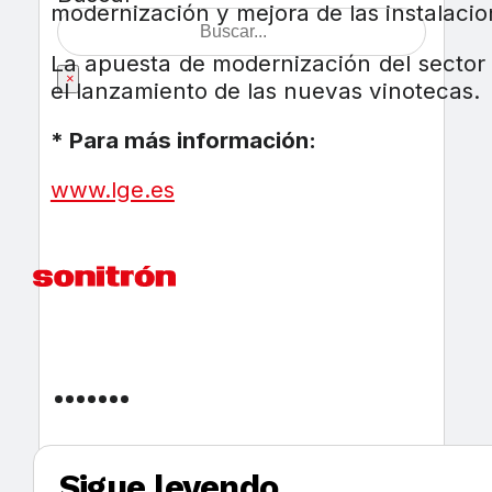
modernización y mejora de las instalaci
La apuesta de modernización del sector h
×
el lanzamiento de las nuevas vinotecas.
* Para más información:
www.lge.es
Sigue leyendo