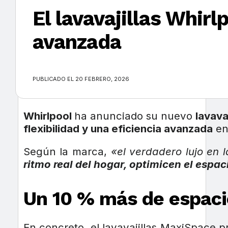
El lavavajillas Whir
avanzada
×
PUBLICADO EL 20 FEBRERO, 2026
Whirlpool
ha anunciado su nuevo
lavava
flexibilidad y una eficiencia avanzada
en 
Según la marca,
«el verdadero lujo en 
ritmo real del hogar, optimicen el espa
Un 10 % más de espacio
En concreto, el lavavajillas MaxiSpace 