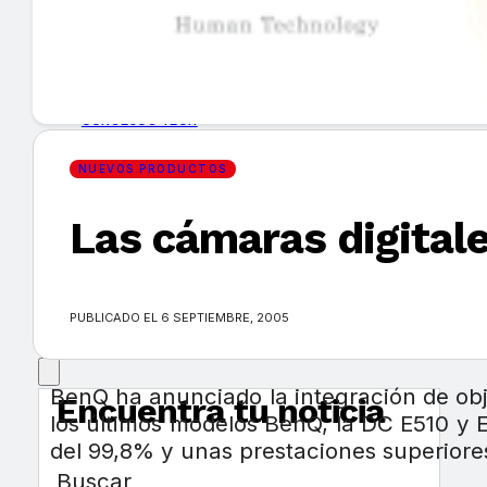
GUÍA DE COMPRA
NUEVOS PRODUCTOS
CONSEJOS TECH
NUEVOS PRODUCTOS
MERCADOS Y TENDENCIAS
Las cámaras digital
EVENTOS
HEMEROTECA
PUBLICADO EL 6 SEPTIEMBRE, 2005
BenQ ha anunciado la integración de ob
Encuentra tu noticia
los últimos modelos BenQ, la DC E510 y 
del 99,8% y unas prestaciones superiore
Buscar