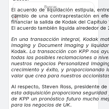
El acuerdo de liquidación estipula, ent
cambio de una contraprestación en efec
×
financiar la salida de Kodak del Capítul
El acuerdo también liquida alrededor de 
En una transacción integral, Kodak ma
Imaging y Document Imaging y liquidar
Kodak.
La transacción con KPP nos ayu
todas las posibles reclamaciones a nive
nuestros negocios Personalized Imagin
crecimiento y éxito, y proporcionando l
valor que crea para nuestros accionistas
Al respecto, Steven Ross, presidente d
esta adquisición proporciona seguridad 
de KPP un pronóstico futuro mucho mej
para los negocios de UK
.