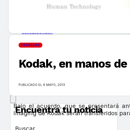
GUÍA DE COMPRA
NUEVOS PRODUCTOS
CONSEJOS TECH
EMPRESAS
MERCADOS Y TENDENCIAS
Kodak, en manos de 
EVENTOS
HEMEROTECA
PUBLICADO EL 6 MAYO, 2013
Bajo el acuerdo, que se presentará an
Encuentra tu noticia
Imaging de Kodak serán transferidos par
Buscar