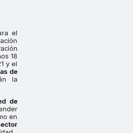
ra el
vación
vación
nos 18
1 y el
bas de
án la
ed de
vender
omo en
sector
idad.