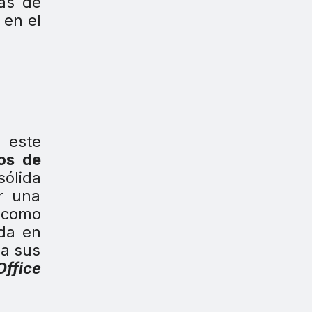
nas de
 en el
a este
os de
sólida
r una
como
da en
 a sus
ffice