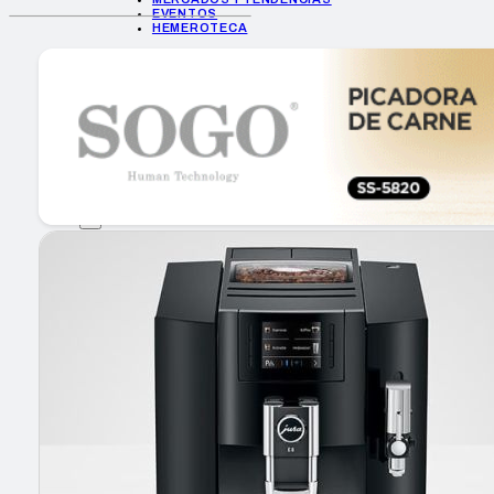
EVENTOS
HEMEROTECA
INICIO
EMPRESAS
GUÍA DE COMPRA
NUEVOS PRODUCTOS
CONSEJOS TECH
MERCADOS Y TENDENCIAS
EVENTOS
HEMEROTECA
Encuentra tu noticia
Buscar