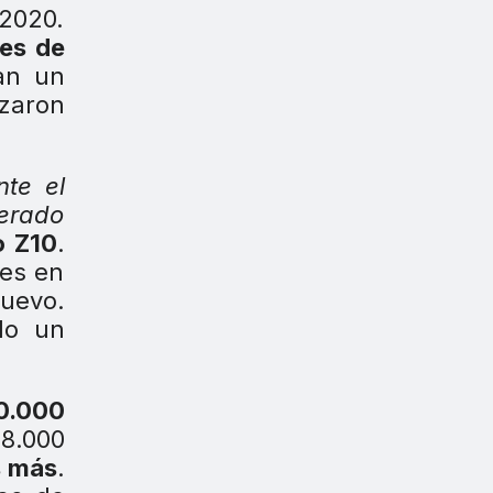
 2020.
es de
tan un
izaron
te el
derado
 Z10
.
des en
uevo.
do un
0.000
48.000
s más
.