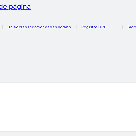
 de página
eladeras recomendadas verano
Registro DPP
Siemens c