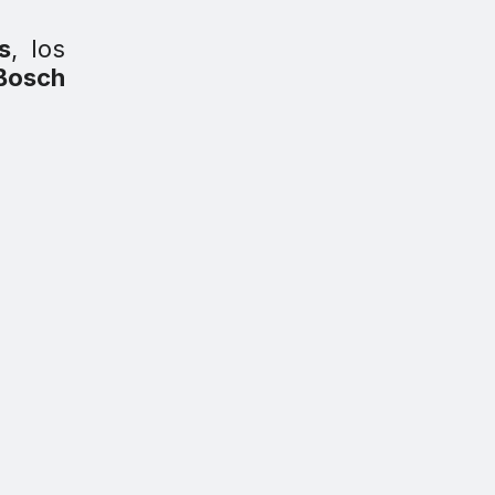
s
, los
 Bosch