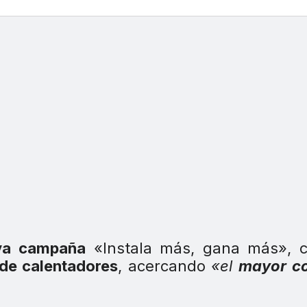
va campaña
«Instala más, gana más», c
 de calentadores
, acercando
«el
mayor co