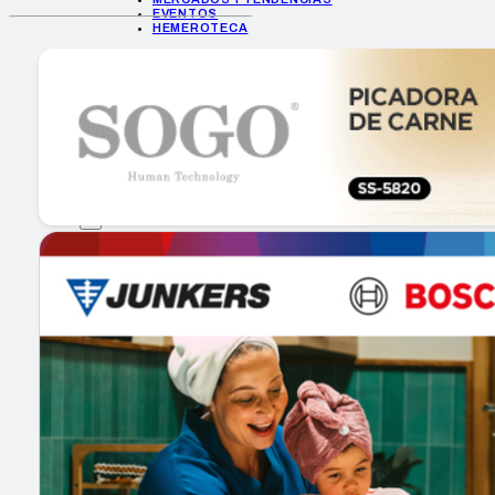
EVENTOS
HEMEROTECA
INICIO
EMPRESAS
GUÍA DE COMPRA
NUEVOS PRODUCTOS
CONSEJOS TECH
MERCADOS Y TENDENCIAS
EVENTOS
HEMEROTECA
Encuentra tu noticia
Buscar