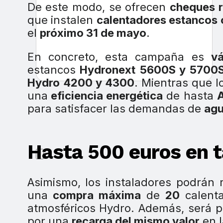
De este modo, se ofrecen
cheques r
que instalen
calentadores estancos 
el
próximo 31 de mayo
.
En concreto, esta campaña es
v
estancos
Hydronext
5600S y 5700
Hydro
4200 y 4300
. Mientras que 
una
eficiencia energética
de hasta
para satisfacer las demandas de
agu
Hasta 500 euros en t
Asimismo, los instaladores podrán 
una
compra máxima
de
20
calent
atmosféricos Hydro. Además, será 
por una
recarga del mismo valor
en l