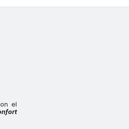
on el
nfort