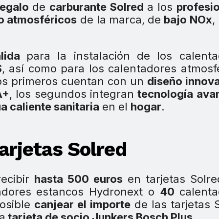
egalo
de
carburante Solred
a los
profesi
o atmosféricos
de la marca,
de
bajo NOx
,
álida
para la instalación de los calent
S
, así como para los calentadores atmosf
los primeros cuentan con un
diseño innov
A+
, los segundos integran
tecnología ava
a caliente sanitaria
en el
hogar
.
arjetas Solred
recibir
hasta 500 euros
en tarjetas Solr
adores estancos Hydronext o
40
calent
posible
canjear el importe
de las tarjetas 
a
tarjeta de socio Junkers Bosch Plus
.