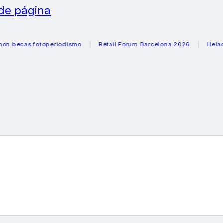
 de página
as fotoperiodismo
Retail Forum Barcelona 2026
Heladeras r