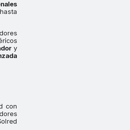
onales
 hasta
adores
éricos
ador
y
nzada
ed con
adores
Solred