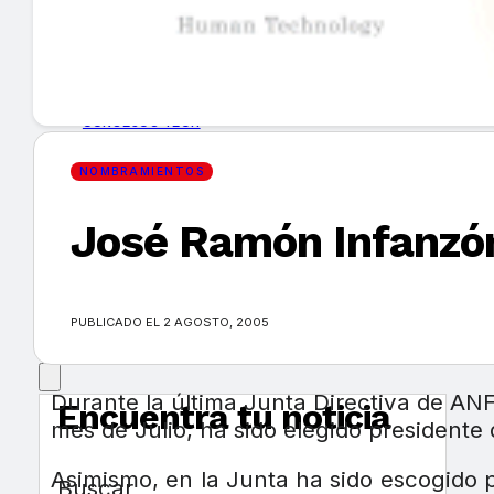
GUÍA DE COMPRA
NUEVOS PRODUCTOS
CONSEJOS TECH
NOMBRAMIENTOS
MERCADOS Y TENDENCIAS
José Ramón Infanzón
EVENTOS
HEMEROTECA
PUBLICADO EL 2 AGOSTO, 2005
Durante la última Junta Directiva de AN
Encuentra tu noticia
mes de Julio, ha sido elegido presidente
Asimismo, en la Junta ha sido escogido p
Buscar