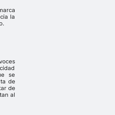
marca
cia la
o.
voces
ocidad
ue se
sta de
tar de
tan al