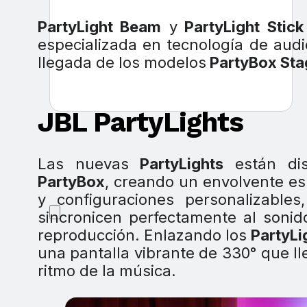
PartyLight Beam
y
PartyLight Stick
especializada en tecnología de audi
llegada de los modelos
PartyBox Sta
JBL PartyLights
Las nuevas
PartyLights
están dis
PartyBox
, creando un envolvente es
y configuraciones personalizable
sincronicen perfectamente al sonid
reproducción. Enlazando los
PartyLi
una pantalla vibrante de 330° que ll
ritmo de la música.