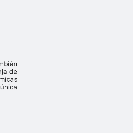
mbién
nja de
ámicas
 única