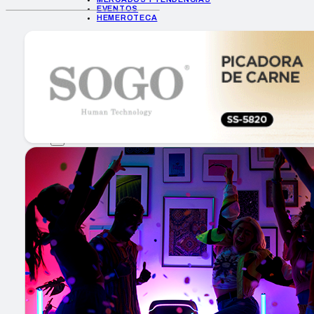
EVENTOS
HEMEROTECA
INICIO
EMPRESAS
GUÍA DE COMPRA
NUEVOS PRODUCTOS
CONSEJOS TECH
MERCADOS Y TENDENCIAS
EVENTOS
HEMEROTECA
Encuentra tu noticia
Buscar