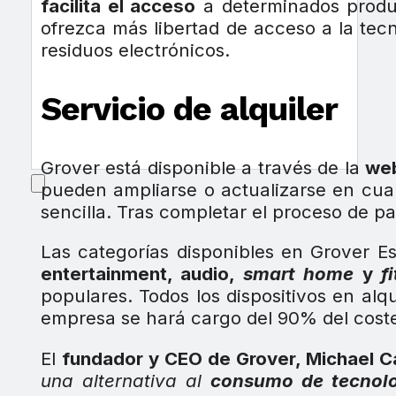
facilita el acceso
a determinados produc
ofrezca más libertad de acceso a la tec
residuos electrónicos.
Servicio de alquiler
Grover está disponible a través de la
we
pueden ampliarse o actualizarse en cual
sencilla. Tras completar el proceso de pag
Las categorías disponibles en Grover 
entertainment, audio,
smart
home
y
f
populares. Todos los dispositivos en alq
empresa se hará cargo del 90% del coste
El
fundador y CEO de Grover, Michael 
una alternativa al
consumo de tecnol