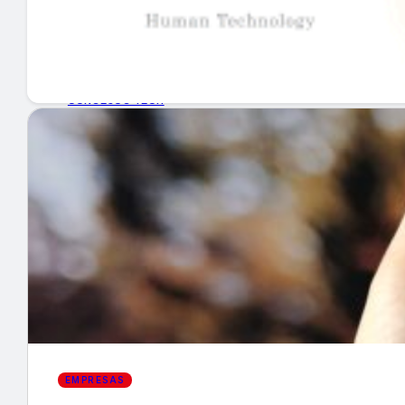
GUÍA DE COMPRA
NUEVOS PRODUCTOS
CONSEJOS TECH
MERCADOS Y TENDENCIAS
EVENTOS
HEMEROTECA
Encuentra tu noticia
EMPRESAS
Buscar