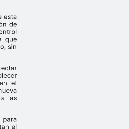
e esta
ión de
ontrol
ra que
o, sin
tectar
blecer
en el
 nueva
a las
e para
tan el