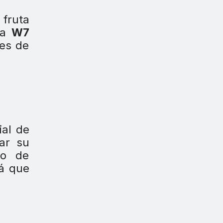
 fruta
 la
W7
mes de
ial de
ar su
co de
rá que