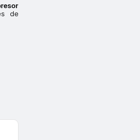
resor
es de