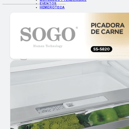
EVENTOS
HEMEROTECA
INICIO
EMPRESAS
GUÍA DE COMPRA
NUEVOS PRODUCTOS
CONSEJOS TECH
MERCADOS Y TENDENCIAS
EVENTOS
HEMEROTECA
Encuentra tu noticia
Buscar