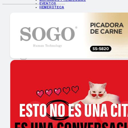
EVENTOS
HEMEROTECA
INICIO
EMPRESAS
GUÍA DE COMPRA
NUEVOS PRODUCTOS
CONSEJOS TECH
MERCADOS Y TENDENCIAS
EVENTOS
HEMEROTECA
Encuentra tu noticia
Buscar