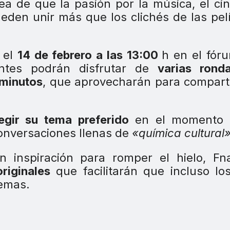
ea de que la pasión por la música, el cin
ueden unir más que los clichés de las pel
r el
14 de febrero a las 13:00
h en el fór
ipantes podrán disfrutar de
varias rond
 minutos
, que aprovecharán para compart
egir su tema preferido
en el momento 
conversaciones llenas de
«química cultural
n inspiración para romper el hielo, Fn
riginales
que facilitarán que incluso l
lemas.