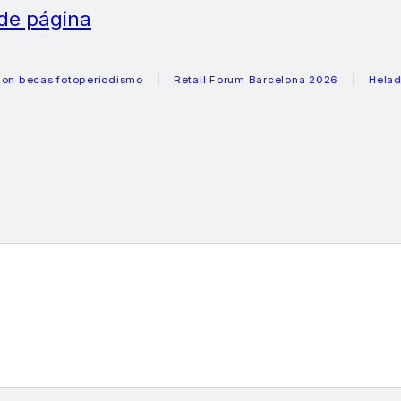
 de página
s fotoperiodismo
Retail Forum Barcelona 2026
Heladeras r