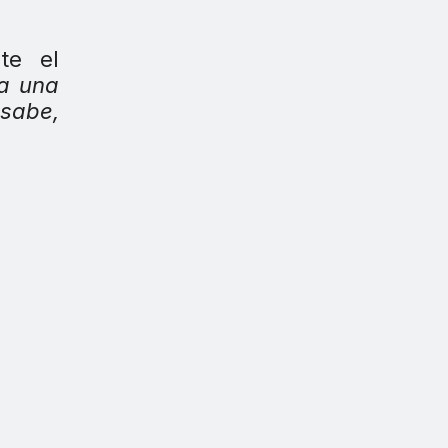
te el
a una
 sabe,