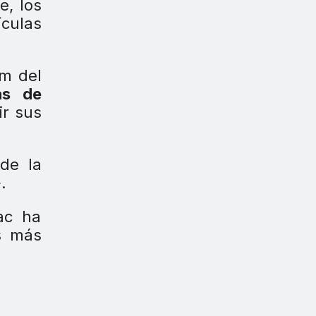
e, los
ículas
um del
as de
ir sus
de la
»
.
ac ha
os más